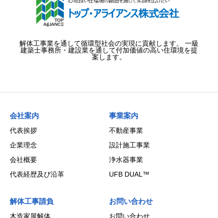
解体工事業を通して循環型社会の実現に貢献します。 一級
建築士事務所・建設業を通して付加価値の高い住環境を提
案します。
会社案内
事業案内
代表挨拶
不動産事業
企業理念
設計施工事業
会社概要
浄水器事業
代表経歴及び沿革
UFB DUAL™
解体工事請負
お問い合わせ
木造家屋解体
お問い合わせ